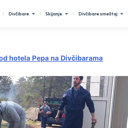
Divčibare
Skijanje
Divčibare smeštaj
kod hotela Pepa na Divčibarama