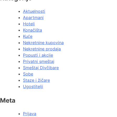
Aktuelnosti
Apartmani
Hoteli
Konačišta
Kuće
Nekretnine kupovina
Nekretnine prodaja
Popusti i akcije
Privatni smeštaj
Smeštaj Divčibare
Sobe
Staze i žičare
Ugostitelji
Meta
Prijava