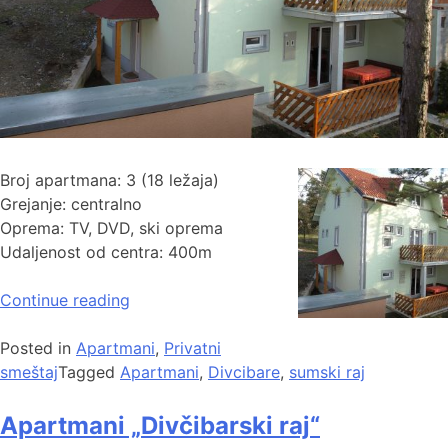
Broj apartmana: 3 (18 ležaja)
Grejanje: centralno
Oprema: TV, DVD, ski oprema
Udaljenost od centra: 400m
Continue reading
Posted in
Apartmani
,
Privatni
smeštaj
Tagged
Apartmani
,
Divcibare
,
sumski raj
Apartmani „Divčibarski raj“