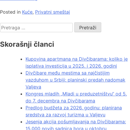
Posted in
Kuće
,
Privatni smeštaj
Skorašnji članci
Kupovina apartmana na Divčibarama: koliko je
isplativa investicija u 2025. i 2026. godini
Divčibare među mestima sa najčistijim
vazduhom u Srbiji: planinski predah nadomak
Valjeva
Kongres mladih „Mladi u preduzetništvu“ od 5.
do 7. decembra na Divčibarama
Predlog budžeta za 2026. godinu: planirana
sredstva za razvoj turizma u Valjevu
Jesenja akcija pošumljavanja na Divčibarama:
15.000 novih sadnica bora u oktobru