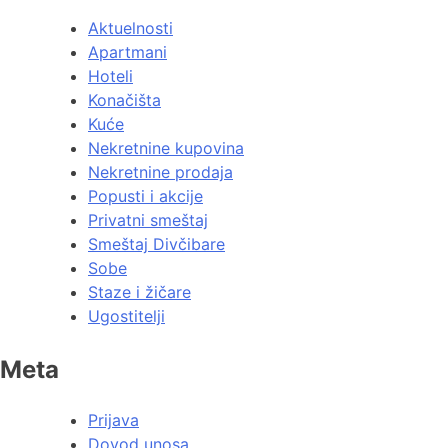
Aktuelnosti
Apartmani
Hoteli
Konačišta
Kuće
Nekretnine kupovina
Nekretnine prodaja
Popusti i akcije
Privatni smeštaj
Smeštaj Divčibare
Sobe
Staze i žičare
Ugostitelji
Meta
Prijava
Dovod unosa