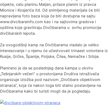
objekte, celu planinu Maljen, prilaze planini iz pravca
Mionice i Kosjerića itd. Od snimljenog materijala će biti
napravljena foto baza koja će biti dostupna na sajtu
www.divcibareinfo.com kao i na sajtovima gradova i
opština koje gravitiraju Divčibarama u svrhu promocije
divčibarskih lepota.
Za ovogodišnji kamp na Divčibarama vladalo je veliko
interesovanje i u njemu će učestvovati trinaest volontera iz
Rusije, Grčke, Španije, Poljske, Čilea, Nemačke i Srbije.
Planirano je da se poslednjeg dana kampa u okviru
„Tešnjarskih večeri“ u prostorijama Društva istraživača
organizuje izložba pod nazivom „Divčibare objektivom
stranaca“, koja će nakon toga biti stalno postavljena na
Divčibarama kako bi turisti mogli da je pogledaju.