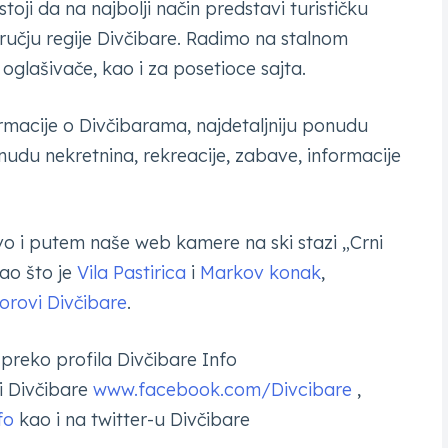
toji da na najbolji način predstavi turističku
ručju regije Divčibare. Radimo na stalnom
oglašivače, kao i za posetioce sajta.
ormacije o Divčibarama, najdetaljniju ponudu
nudu nekretnina, rekreacije, zabave, informacije
o i putem naše web kamere na ski stazi „Crni
kao što je
Vila Pastirica
i
Markov konak
,
orovi Divčibare
.
preko profila Divčibare Info
ci Divčibare
www.facebook.com/Divcibare
,
fo
kao i na twitter-u Divčibare