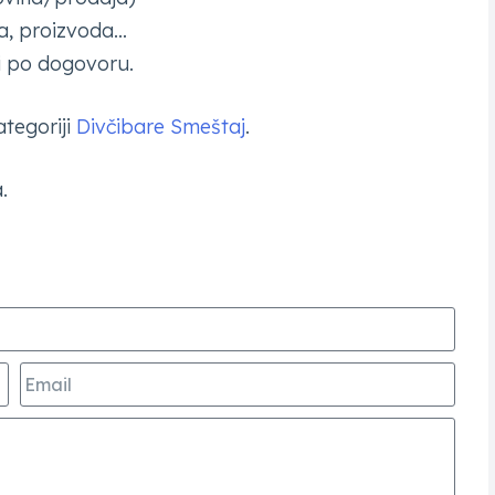
ga, proizvoda…
li po dogovoru.
tegoriji
Divčibare Smeštaj
.
.