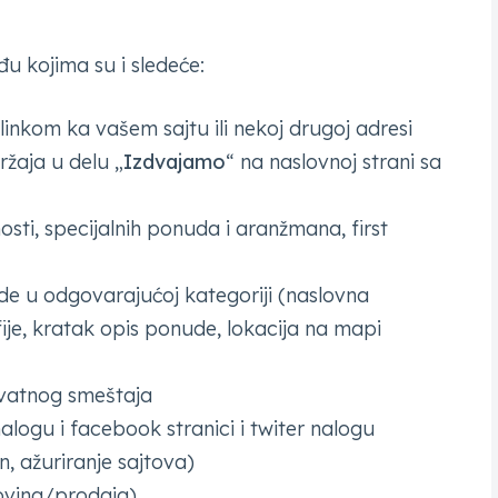
u kojima su i sledeće:
inkom ka vašem sajtu ili nekoj drugoj adresi
ržaja u delu „
Izdvajamo
“ na naslovnoj strani sa
ti, specijalnih ponuda i aranžmana, first
e u odgovarajućoj kategoriji (naslovna
fije, kratak opis ponude, lokacija na mapi
ivatnog smeštaja
logu i facebook stranici i twiter nalogu
n, ažuriranje sajtova)
ovina/prodaja)