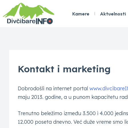
Kamere
Aktuelnosti
Kontakt i marketing
Dobrodošli na internet portal
www.divcibare
maju 2013. godine, a u punom kapacitetu ra
Trenutno beležimo između 3.500 i 4.000 jedin
12.000 poseta dnevno. Već duže vreme smo lider