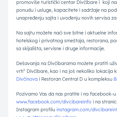
promoviše turistički centar Divčibare i koji nas
ponudu i usluge, kapacitete i sadržaje na pod
unapređenju sajta i uvođenju novih servisa za 
Na sajtu možete naći sve bitne i aktuelne inf
hotelskog i privatnog smeštaja, restorana, po
sa skijališta, servisne i druge informacije.
Dešavanja na Divčibarama možete pratiti uživ
vrh“ Divčibare, kao i na još nekoliko lokacija 
Divčinova
i Restoran Central D u kompleksu
B
Pozivamo Vas da nas pratite i na facebook-u 
www.facebook.com/divcibareinfo
i na strani
Instagram profilu
instagram.com/divcibarein