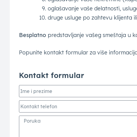
oglašavanje vaše delatnosti, uslu
druge usluge po zahtevu klijenta i
Besplatno
predstavljanje vašeg smeštaja u ka
Popunite kontakt formular za više informacija
Kontakt formular