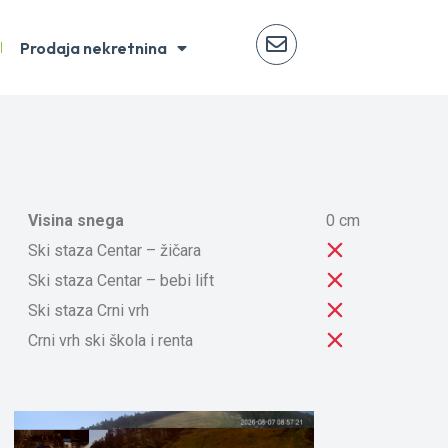
Prodaja nekretnina
Visina snega
0 cm
Ski staza Centar – žičara
Ski staza Centar – bebi lift
Ski staza Crni vrh
Crni vrh ski škola i renta