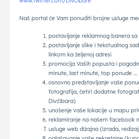
www.twitter.com/Divcibare
Naš portal će Vam ponuditi brojne usluge međ
postavljanje reklamnog banera sa l
postavljanje slike i tekstualnog sad
linkom ka željenoj adresi
promocija Vaših popusta i pogodnos
minute, last minute, top ponude …
osnovno predstavljanje vaše ponud
fotografija, četiri dodatne fotogra
Divčibara)
unošenje vaše lokacije u mapu pr
reklamiranje na našem facebook na
usluge web dizajna (izrada, redizaj
oglašavanje vaše nekretnine (kup