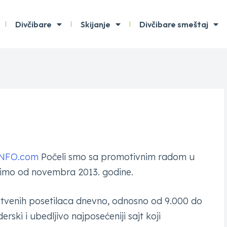
Divčibare
Skijanje
Divčibare smeštaj
INFO.com
Počeli smo sa promotivnim radom u
dimo od novembra 2013. godine.
stvenih posetilaca dnevno, odnosno od 9.000 do
ski i ubedljivo najposećeniji sajt koji