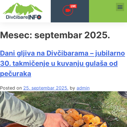
Mesec:
septembar 2025.
Dani gljiva na Divčibarama – jubilarno
30. takmičenje u kuvanju gulaša od
pečuraka
Posted on
25. septembar 2025.
by
admin