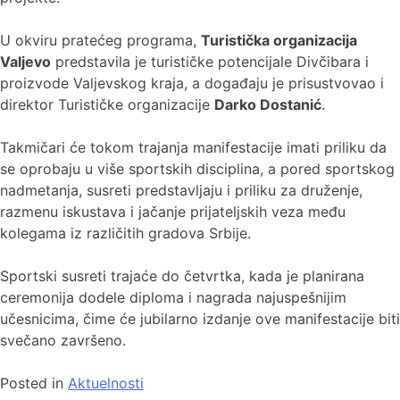
U okviru pratećeg programa,
Turistička organizacija
Valjevo
predstavila je turističke potencijale Divčibara i
proizvode Valjevskog kraja, a događaju je prisustvovao i
direktor Turističke organizacije
Darko Dostanić
.
Takmičari će tokom trajanja manifestacije imati priliku da
se oprobaju u više sportskih disciplina, a pored sportskog
nadmetanja, susreti predstavljaju i priliku za druženje,
razmenu iskustava i jačanje prijateljskih veza među
kolegama iz različitih gradova Srbije.
Sportski susreti trajaće do četvrtka, kada je planirana
ceremonija dodele diploma i nagrada najuspešnijim
učesnicima, čime će jubilarno izdanje ove manifestacije biti
svečano završeno.
Posted in
Aktuelnosti