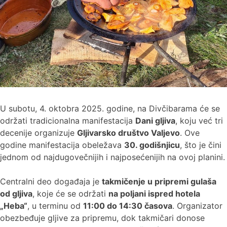
U subotu, 4. oktobra 2025. godine, na Divčibarama će se
održati tradicionalna manifestacija
Dani gljiva
, koju već tri
decenije organizuje
Gljivarsko društvo Valjevo
. Ove
godine manifestacija obeležava
30. godišnjicu
, što je čini
jednom od najdugovečnijih i najposećenijih na ovoj planini.
Centralni deo događaja je
takmičenje u pripremi gulaša
od gljiva
, koje će se održati
na poljani ispred hotela
„Heba“
, u terminu od
11:00 do 14:30 časova
. Organizator
obezbeđuje gljive za pripremu, dok takmičari donose