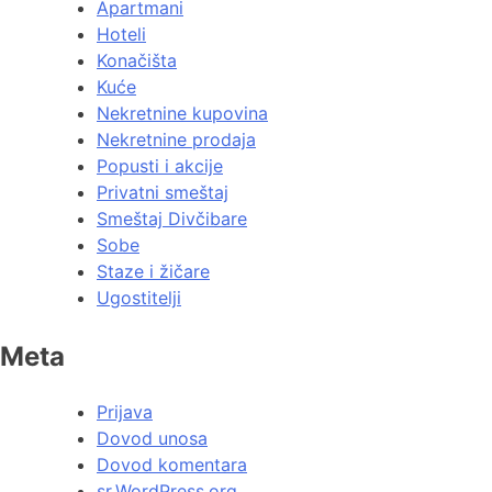
Apartmani
Hoteli
Konačišta
Kuće
Nekretnine kupovina
Nekretnine prodaja
Popusti i akcije
Privatni smeštaj
Smeštaj Divčibare
Sobe
Staze i žičare
Ugostitelji
Meta
Prijava
Dovod unosa
Dovod komentara
sr.WordPress.org