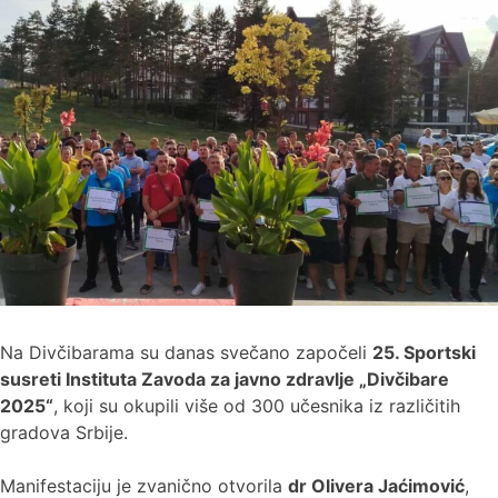
Na Divčibarama su danas svečano započeli
25. Sportski
susreti Instituta Zavoda za javno zdravlje „Divčibare
2025“
, koji su okupili više od 300 učesnika iz različitih
gradova Srbije.
Manifestaciju je zvanično otvorila
dr Olivera Jaćimović
,