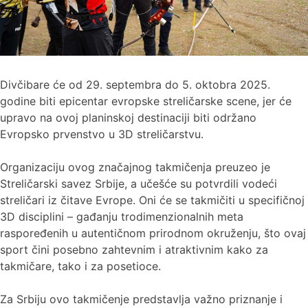
Divčibare će od 29. septembra do 5. oktobra 2025.
godine biti epicentar evropske streličarske scene, jer će
upravo na ovoj planinskoj destinaciji biti održano
Evropsko prvenstvo u 3D streličarstvu.
Organizaciju ovog značajnog takmičenja preuzeo je
Streličarski savez Srbije, a učešće su potvrdili vodeći
streličari iz čitave Evrope. Oni će se takmičiti u specifičnoj
3D disciplini – gađanju trodimenzionalnih meta
raspoređenih u autentičnom prirodnom okruženju, što ovaj
sport čini posebno zahtevnim i atraktivnim kako za
takmičare, tako i za posetioce.
Za Srbiju ovo takmičenje predstavlja važno priznanje i