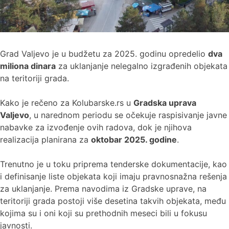
Grad Valjevo je u budžetu za 2025. godinu opredelio
dva
miliona dinara
za uklanjanje nelegalno izgrađenih objekata
na teritoriji grada.
Kako je rečeno za Kolubarske.rs u
Gradska uprava
Valjevo
, u narednom periodu se očekuje raspisivanje javne
nabavke za izvođenje ovih radova, dok je njihova
realizacija planirana za
oktobar 2025. godine
.
Trenutno je u toku priprema tenderske dokumentacije, kao
i definisanje liste objekata koji imaju pravnosnažna rešenja
za uklanjanje. Prema navodima iz Gradske uprave, na
teritoriji grada postoji više desetina takvih objekata, među
kojima su i oni koji su prethodnih meseci bili u fokusu
javnosti.