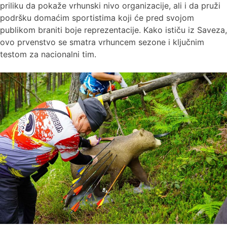
priliku da pokaže vrhunski nivo organizacije, ali i da pruži
podršku domaćim sportistima koji će pred svojom
publikom braniti boje reprezentacije. Kako ističu iz Saveza,
ovo prvenstvo se smatra vrhuncem sezone i ključnim
testom za nacionalni tim.