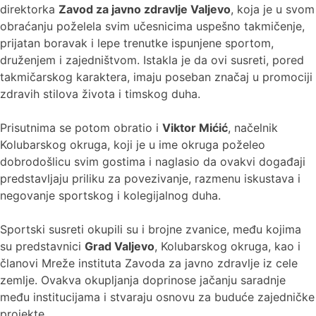
direktorka
Zavod za javno zdravlje Valjevo
, koja je u svom
obraćanju poželela svim učesnicima uspešno takmičenje,
prijatan boravak i lepe trenutke ispunjene sportom,
druženjem i zajedništvom. Istakla je da ovi susreti, pored
takmičarskog karaktera, imaju poseban značaj u promociji
zdravih stilova života i timskog duha.
Prisutnima se potom obratio i
Viktor Mićić
, načelnik
Kolubarskog okruga, koji je u ime okruga poželeo
dobrodošlicu svim gostima i naglasio da ovakvi događaji
predstavljaju priliku za povezivanje, razmenu iskustava i
negovanje sportskog i kolegijalnog duha.
Sportski susreti okupili su i brojne zvanice, među kojima
su predstavnici
Grad Valjevo
, Kolubarskog okruga, kao i
članovi Mreže instituta Zavoda za javno zdravlje iz cele
zemlje. Ovakva okupljanja doprinose jačanju saradnje
među institucijama i stvaraju osnovu za buduće zajedničke
projekte.