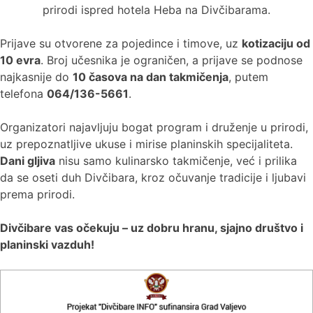
prirodi ispred hotela Heba na Divčibarama.
Prijave su otvorene za pojedince i timove, uz
kotizaciju od
10 evra
. Broj učesnika je ograničen, a prijave se podnose
najkasnije do
10 časova na dan takmičenja
, putem
telefona
064/136-5661
.
Organizatori najavljuju bogat program i druženje u prirodi,
uz prepoznatljive ukuse i mirise planinskih specijaliteta.
Dani gljiva
nisu samo kulinarsko takmičenje, već i prilika
da se oseti duh Divčibara, kroz očuvanje tradicije i ljubavi
prema prirodi.
Divčibare vas očekuju – uz dobru hranu, sjajno društvo i
planinski vazduh!