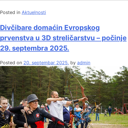
Posted in
Aktuelnosti
Divčibare domaćin Evropskog
prvenstva u 3D streličarstvu – počinje
29. septembra 2025.
Posted on
20. septembar 2025.
by
admin