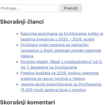
Skorašnji članci
Kupovina apartmana na Divčibarama: koliko je
isplativa investicija u 2025. i 2026. godini
Divčibare među mestima sa najčistijim
vazduhom u Srbiji: planinski predah nadomak
Valjeva
Kongres mladih „Mladi u preduzetništvu“ od 5.
do 7. decembra na Divčibarama
Predlog budžeta za 2026. godinu: planirana
sredstva za razvoj turizma u Valjevu
Jesenja akcija pošumljavanja na Divčibarama:
15.000 novih sadnica bora u oktobru
Skorašnji komentari