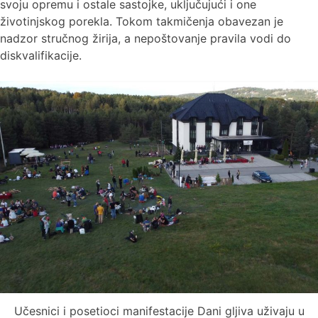
svoju opremu i ostale sastojke, uključujući i one
životinjskog porekla. Tokom takmičenja obavezan je
nadzor stručnog žirija, a nepoštovanje pravila vodi do
diskvalifikacije.
Učesnici i posetioci manifestacije Dani gljiva uživaju u