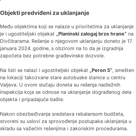
Objekti predviđeni za uklanjanje
Među objektima koji se nalaze u prioritetima za uklanjanje
je i ugostiteljski objekat
„Planinski zalogaj brze hrane“
na
Divčibarama. Rešenje o njegovom uklanjanju doneto je 17.
januara 2024. godine, s obzirom na to da je izgradnja
započeta bez potrebne građevinske dozvole.
Na listi se nalazi i ugostiteljski objekat
„Peron 5“
, smešten
na lokaciji takozvane stare autobuske stanice u centru
Valjeva. U ovom slučaju doneta su rešenja nadležnih
inspekcija koja se odnose na uklanjanje dograđenog dela
objekta i pripadajuće bašte.
Nakon obezbeđivanja sredstava rebalansom budžeta,
stvoreni su uslovi za sprovođenje postupaka uklanjanja u
skladu sa važećim rešenjima i zakonskim procedurama.