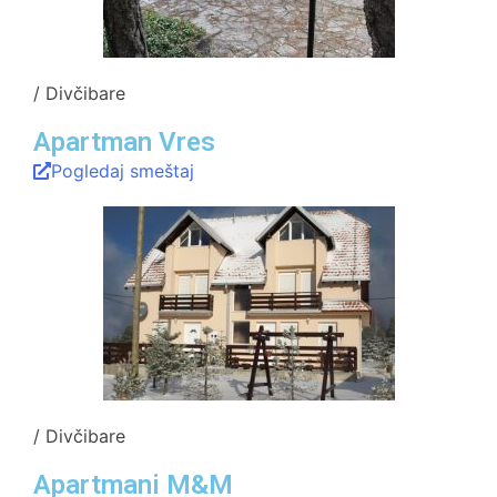
/ Divčibare
Apartman Vres
Pogledaj smeštaj
/ Divčibare
Apartmani M&M