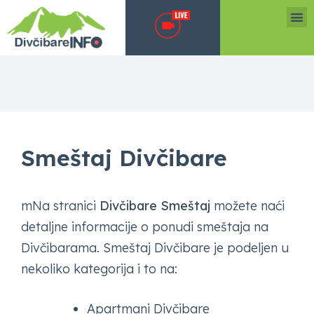
Smeštaj Divčibare
mNa stranici
Divčibare Smeštaj
možete naći
detaljne informacije o ponudi smeštaja na
Divčibarama. Smeštaj Divčibare je podeljen u
nekoliko kategorija i to na:
Apartmani Divčibare