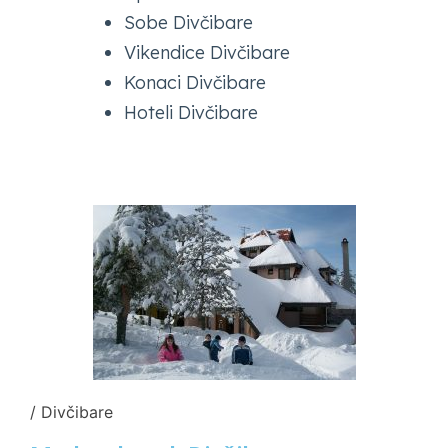
Sobe Divčibare
Vikendice Divčibare
Konaci Divčibare
Hoteli Divčibare
/ Divčibare