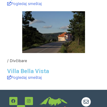
Pogledaj smeštaj
/ Divčibare
Villa Bella Vista
Pogledaj smeštaj