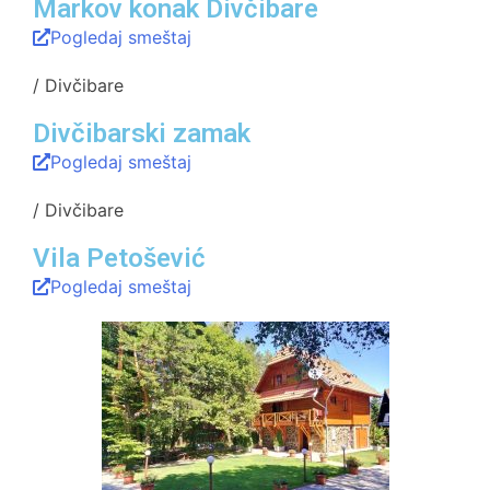
Markov konak Divčibare
Pogledaj smeštaj
/ Divčibare
Divčibarski zamak
Pogledaj smeštaj
/ Divčibare
Vila Petošević
Pogledaj smeštaj