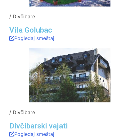
/ Divčibare
Vila Golubac
Pogledaj smeštaj
/ Divčibare
Divčibarski vajati
Pogledaj smeštaj