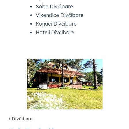
Sobe Divčibare
Vikendice Divčibare
Konaci Divčibare
Hoteli Divčibare
/ Divčibare