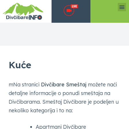
Kuće
mNa stranici
Divčibare Smeštaj
možete naći
detaljne informacije o ponudi smeštaja na
Divčibarama. Smeštaj Divčibare je podeljen u
nekoliko kategorija i to na:
Apartmani Divčibare