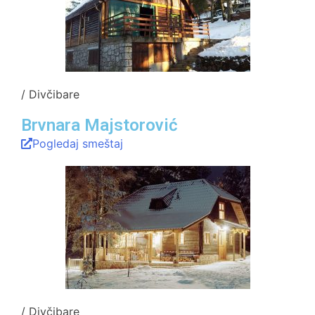
/ Divčibare
Brvnara Majstorović
Pogledaj smeštaj
/ Divčibare