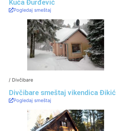
Kuća Đurđević
Pogledaj smeštaj
/ Divčibare
Divčibare smeštaj vikendica Đikić
Pogledaj smeštaj