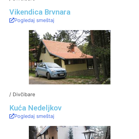
Vikendica Brvnara
Pogledaj smeštaj
/ Divčibare
Kuća Nedeljkov
Pogledaj smeštaj