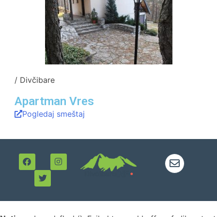
/ Divčibare
Apartman Vres
Pogledaj smeštaj