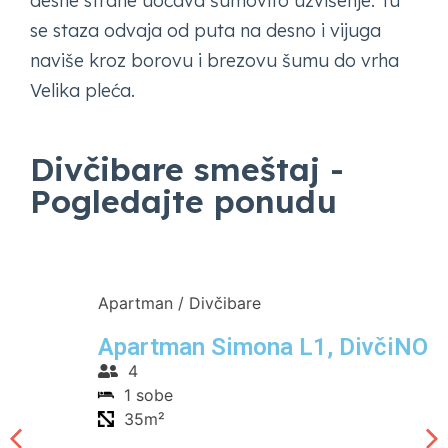
desne strane uočava šumovito uzvišenje. Tu
se staza odvaja od puta na desno i vijuga
naviše kroz borovu i brezovu šumu do vrha
Velika pleća.
Divčibare smeštaj -
Pogledajte ponudu
A