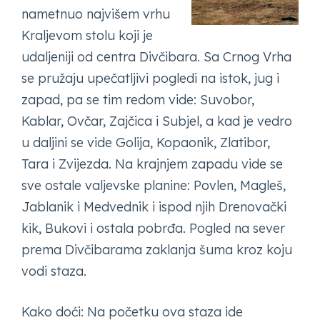
nametnuo najvišem vrhu
Kraljevom stolu koji je
udaljeniji od centra Divčibara. Sa Crnog Vrha
se pružaju upečatljivi pogledi na istok, jug i
zapad, pa se tim redom vide: Suvobor,
Kablar, Ovčar, Zajčica i Subjel, a kad je vedro
u daljini se vide Golija, Kopaonik, Zlatibor,
Tara i Zvijezda. Na krajnjem zapadu vide se
sve ostale valjevske planine: Povlen, Magleš,
Jablanik i Medvednik i ispod njih Drenovački
kik, Bukovi i ostala pobrđa. Pogled na sever
prema Divčibarama zaklanja šuma kroz koju
vodi staza.
Kako doći: Na početku ova staza ide