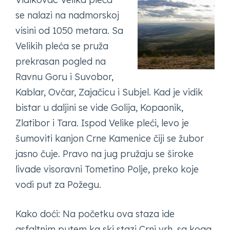
se nalazi na nadmorskoj
visini od 1050 metara. Sa
Velikih pleća se pruža
prekrasan pogled na
Ravnu Goru i Suvobor,
Kablar, Ovčar, Zajačicu i Subjel. Kad je vidik
bistar u daljini se vide Golija, Kopaonik,
Zlatibor i Tara. Ispod Velike pleći, levo je
šumoviti kanjon Crne Kamenice čiji se žubor
jasno čuje. Pravo na jug pružaju se široke
livade visoravni Tometino Polje, preko koje
vodi put za Požegu.
Kako doći: Na početku ova staza ide
asfaltnim putem ka ski stazi Crni vrh, sa koga