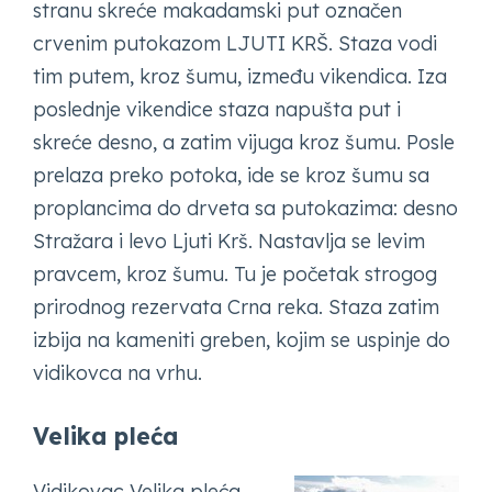
stranu skreće makadamski put označen
crvenim putokazom LJUTI KRŠ. Staza vodi
tim putem, kroz šumu, između vikendica. Iza
poslednje vikendice staza napušta put i
skreće desno, a zatim vijuga kroz šumu. Posle
prelaza preko potoka, ide se kroz šumu sa
proplancima do drveta sa putokazima: desno
Stražara i levo Ljuti Krš. Nastavlja se levim
pravcem, kroz šumu. Tu je početak strogog
prirodnog rezervata Crna reka. Staza zatim
izbija na kameniti greben, kojim se uspinje do
vidikovca na vrhu.
Velika pleća
Vidikovac Velika pleća