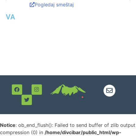
Apartman / Divčibare
Apartman Simona L1, DivčiNOVA
4
1 sobe
35m²
Pogledaj smeštaj
Notice
: ob_end_flush(): Failed to send buffer of zlib output
compression (0) in
/home/divcibar/public_html/wp-