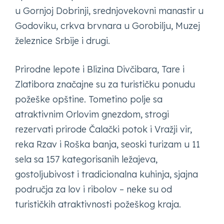
u Gornjoj Dobrinji, srednjovekovni manastir u
Godoviku, crkva brvnara u Gorobilju, Muzej
železnice Srbije i drugi.
Prirodne lepote i Blizina Divčibara, Tare i
Zlatibora značajne su za turističku ponudu
požeške opštine. Tometino polje sa
atraktivnim Orlovim gnezdom, strogi
rezervati prirode Čalački potok i Vražji vir,
reka Rzav i Roška banja, seoski turizam u 11
sela sa 157 kategorisanih ležajeva,
gostoljubivost i tradicionalna kuhinja, sjajna
područja za lov i ribolov – neke su od
turističkih atraktivnosti požeškog kraja.