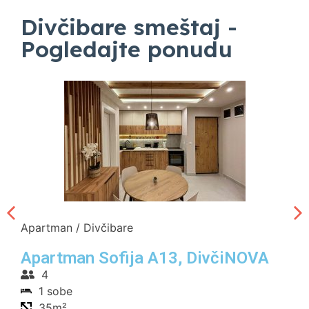
Divčibare smeštaj -
Pogledajte ponudu
Apartman / Divčibare
Apartman Simona L1,
4
1 sobe
35m²
Pogledaj smeštaj
13, DivčiNOVA