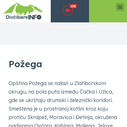
Požega
Opština Požega se nalazi u Zlatiborskom
okrugu, na pola puta između Čačka i Užica,
gde se ukrštaju drumski i železnički koridori.
Smeštena je u prostranoj kotlini kroz koju
protiču Skrapež, Moravica i Đetinja, okružena
padinama Ovčara, Kablara, Maljena, Jelove