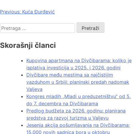
Previous:
Kuća Đurđević
Skorašnji članci
Kupovina apartmana na Divčibarama: koliko je
isplativa investicija u 2025. i 2026. godini
Divčibare među mestima sa najčistijim
vazduhom u Srbiji: planinski predah nadomak
Valjeva
Kongres mladih „Mladi u preduzetništvu“ od 5.
do 7. decembra na Divčibarama
Predlog budžeta za 2026. godinu: planirana
sredstva za razvoj turizma u Valjevu
Jesenja akcija pošumljavanja na Divčibarama:
15.000 novih sadnica bora u oktobru