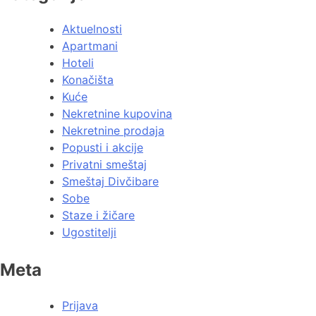
Aktuelnosti
Apartmani
Hoteli
Konačišta
Kuće
Nekretnine kupovina
Nekretnine prodaja
Popusti i akcije
Privatni smeštaj
Smeštaj Divčibare
Sobe
Staze i žičare
Ugostitelji
Meta
Prijava