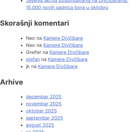
Jesenja akcija pošumljavanja na Divčibarama:
15.000 novih sadnica bora u oktobru
Skorašnji komentari
Neo
na
Kamere Divčibare
Neo
na
Kamere Divčibare
Greifer
na
Kamere Divčibare
stefan
na
Kamere Divčibare
jk
na
Kamere Divčibare
Arhive
decembar 2025
novembar 2025
oktobar 2025
septembar 2025
avgust 2025