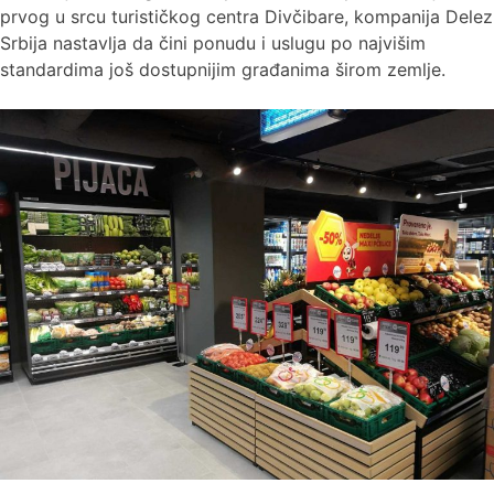
prvog u srcu turističkog centra Divčibare, kompanija Delez
Srbija nastavlja da čini ponudu i uslugu po najvišim
standardima još dostupnijim građanima širom zemlje.