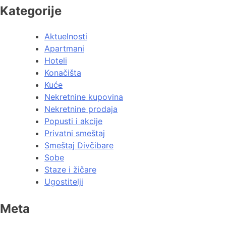
Kategorije
Aktuelnosti
Apartmani
Hoteli
Konačišta
Kuće
Nekretnine kupovina
Nekretnine prodaja
Popusti i akcije
Privatni smeštaj
Smeštaj Divčibare
Sobe
Staze i žičare
Ugostitelji
Meta