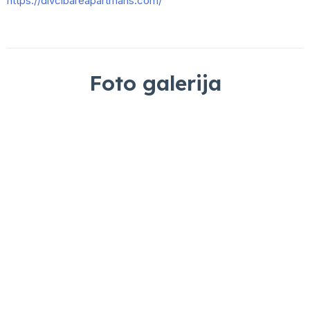
https://divcibareapartmans.com/
Foto galerija