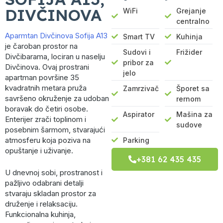
DIVČINOVA
WiFi
Grejanje
centralno
Aparmtan Divčinova Sofija A13
Smart TV
Kuhinja
je čaroban prostor na
Sudovi i
Frižider
Divčibarama, lociran u naselju
pribor za
Divčinova. Ovaj prostrani
jelo
apartman površine 35
kvadratnih metara pruža
Zamrzivač
Šporet sa
savršeno okruženje za udoban
rernom
boravak do četiri osobe.
Aspirator
Mašina za
Enterijer zrači toplinom i
sudove
posebnim šarmom, stvarajući
atmosferu koja poziva na
Parking
opuštanje i uživanje.
+381 62 435 435
U dnevnoj sobi, prostranost i
pažljivo odabrani detalji
stvaraju skladan prostor za
druženje i relaksaciju.
Funkcionalna kuhinja,