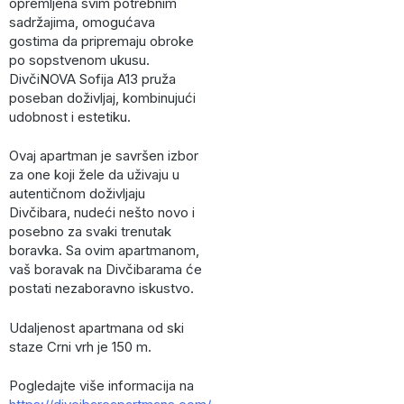
opremljena svim potrebnim
sadržajima, omogućava
gostima da pripremaju obroke
po sopstvenom ukusu.
DivčiNOVA Sofija A13 pruža
poseban doživljaj, kombinujući
udobnost i estetiku.
Ovaj apartman je savršen izbor
za one koji žele da uživaju u
autentičnom doživljaju
Divčibara, nudeći nešto novo i
posebno za svaki trenutak
boravka. Sa ovim apartmanom,
vaš boravak na Divčibarama će
postati nezaboravno iskustvo.
Udaljenost apartmana od ski
staze Crni vrh je 150 m.
Pogledajte više informacija na