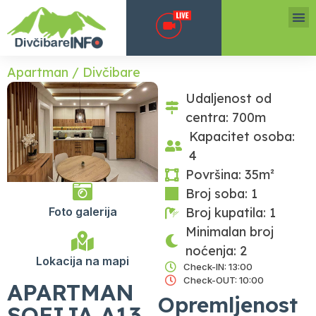
Apartman / Divčibare
Udaljenost od
centra: 700m
Kapacitet osoba:
4
Površina: 35m²
Broj soba: 1
Broj kupatila: 1
Foto galerija
Minimalan broj
noćenja: 2
Lokacija na mapi
Check-IN: 13:00
Check-OUT: 10:00
APARTMAN
Opremljenost
SOFIJA A13,