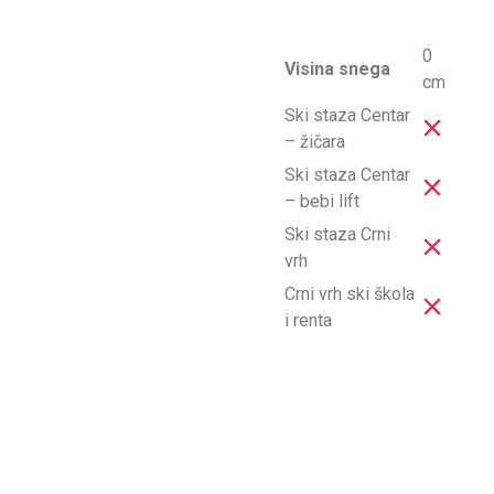
0
Visina snega
cm
Ski staza Centar
– žičara
Ski staza Centar
– bebi lift
Ski staza Crni
vrh
Crni vrh ski škola
i renta