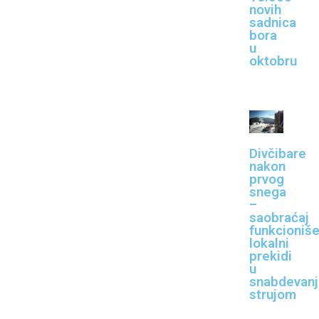
novih
sadnica
bora
u
oktobru
Divčibare
nakon
prvog
snega
–
saobraćaj
funkcioniše
lokalni
prekidi
u
snabdevanj
strujom