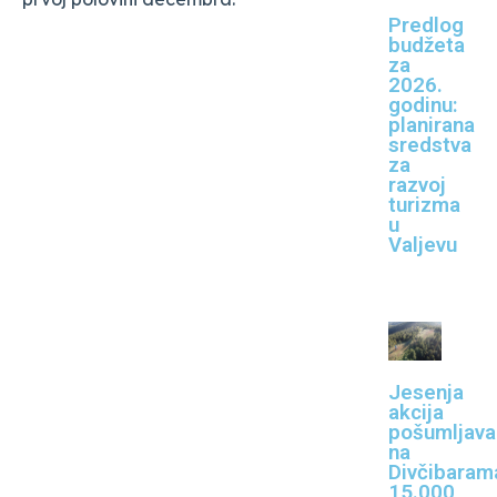
Predlog
budžeta
za
2026.
godinu:
planirana
sredstva
za
razvoj
turizma
u
Valjevu
Jesenja
akcija
pošumljava
na
Divčibaram
15.000