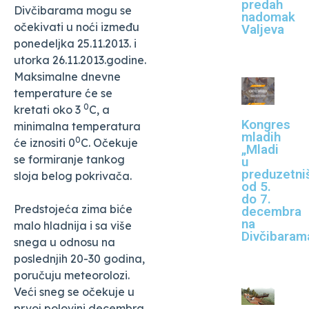
predah
Divčibarama mogu se
nadomak
očekivati u noći između
Valjeva
ponedeljka 25.11.2013. i
utorka 26.11.2013.godine.
Maksimalne dnevne
temperature će se
0
kretati oko 3
C, a
Kongres
minimalna temperatura
mladih
0
će iznositi 0
C. Očekuje
„Mladi
se formiranje tankog
u
preduzetni
sloja belog pokrivača.
od 5.
do 7.
Predstojeća zima biće
decembra
na
malo hladnija i sa više
Divčibaram
snega u odnosu na
poslednjih 20-30 godina,
poručuju meteorolozi.
Veći sneg se očekuje u
prvoj polovini decembra.