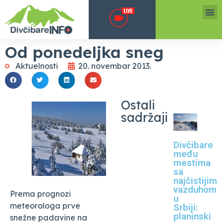
Od ponedeljka sneg
Aktuelnosti
20. novembar 2013.
Ostali
sadržaji
Divčibare
među
mestima
sa
najčistijim
vazduhom
Prema prognozi
u
meteorologa prve
Srbiji:
planinski
snežne padavine na