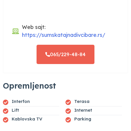
Web sajt:
https://sumskatajnadivcibare.rs/
065/229-48-84
Opremljenost
Interfon
Terasa
Lift
Internet
Kablovska TV
Parking