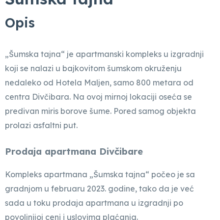
Opis
„Šumska tajna“ je apartmanski kompleks u izgradnji
koji se nalazi u bajkovitom šumskom okruženju
nedaleko od Hotela Maljen, samo 800 metara od
centra Divčibara. Na ovoj mirnoj lokaciji oseća se
predivan miris borove šume. Pored samog objekta
prolazi asfaltni put.
Prodaja apartmana Divčibare
Kompleks apartmana „Šumska tajna“ počeo je sa
gradnjom u februaru 2023. godine, tako da je već
sada u toku prodaja apartmana u izgradnji po
povoljnijoj ceni i uslovima plaćanja.