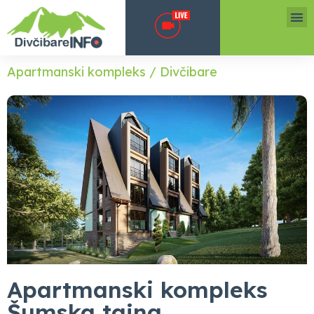
Apartmanski kompleks / Divčibare
Apartmanski kompleks
Šumska tajna