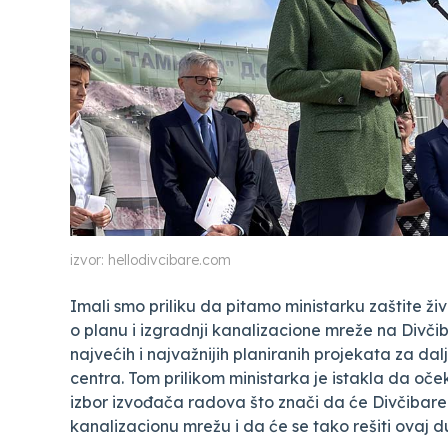
izvor: hellodivcibare.com
Imali smo priliku da pitamo ministarku zaštite živ
o planu i izgradnji kanalizacione mreže na Divči
najvećih i najvažnijih planiranih projekata za dal
centra. Tom prilikom ministarka je istakla da o
izbor izvođača radova što znači da će Divčibar
kanalizacionu mrežu i da će se tako rešiti ovaj 