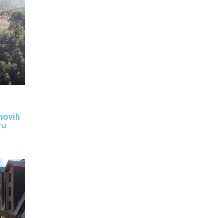
novih
ru