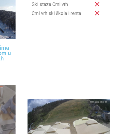
Ski staza Crni vrh
Crni vrh ski škola i renta
tima
hom u
ah