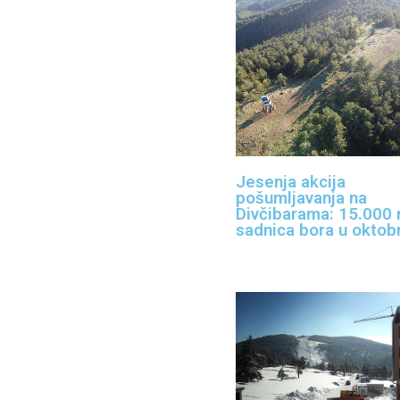
Jesenja akcija
pošumljavanja na
Divčibarama: 15.000 
sadnica bora u oktob