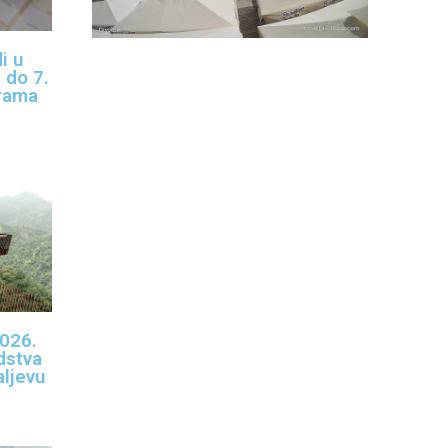
i u
 do 7.
rama
2026.
dstva
aljevu