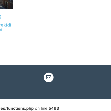
g
rekidi
m
des/functions.php
on line
5493