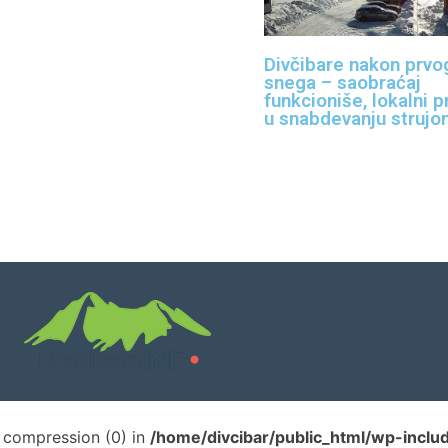
Divčibare nakon prvo
snega – saobraćaj
funkcioniše, lokalni p
u snabdevanju strujo
ut compression (0) in
/home/divcibar/public_html/wp-inclu