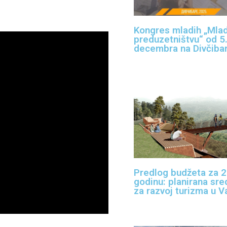
Kongres mladih „Mlad
preduzetništvu“ od 5.
decembra na Divčiba
Predlog budžeta za 
godinu: planirana sre
za razvoj turizma u V