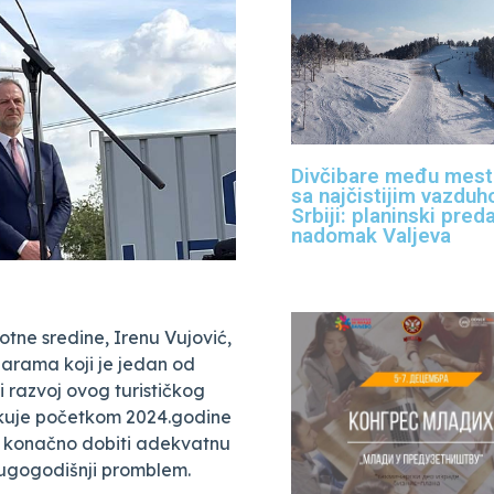
Divčibare među mes
sa najčistijim vazdu
Srbiji: planinski pred
nadomak Valjeva
otne sredine, Irenu Vujović,
barama koji je jedan od
ji razvoj ovog turističkog
čekuje početkom 2024.godine
e konačno dobiti adekvatnu
dugogodišnji promblem.