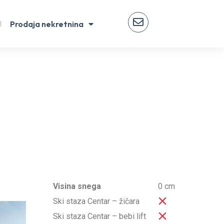
Prodaja nekretnina
Visina snega
0 cm
Ski staza Centar – žičara
Ski staza Centar – bebi lift