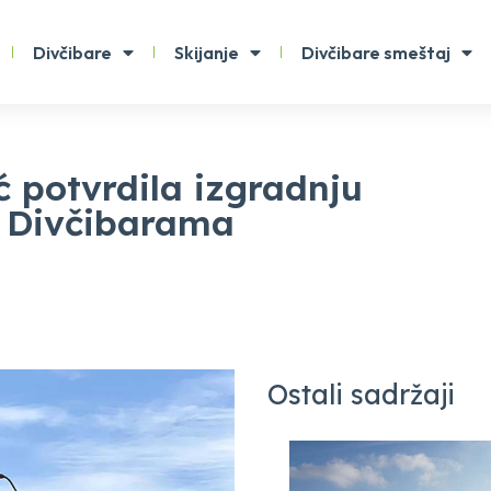
Divčibare
Skijanje
Divčibare smeštaj
ć potvrdila izgradnju
a Divčibarama
Ostali sadržaji